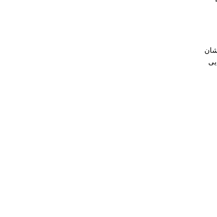
شان
یی