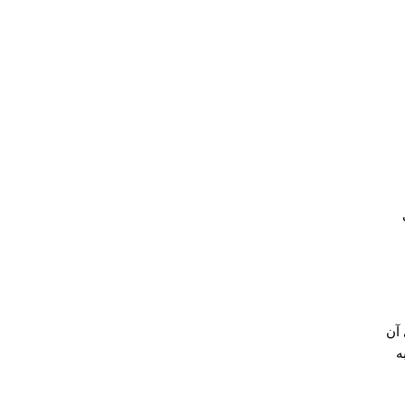
 آن
ه