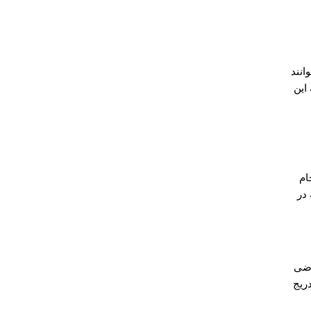
انند
این
ام
 در
اضی
دریج