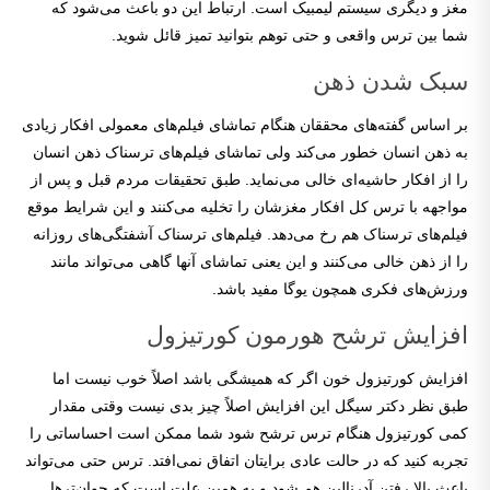
مغز و دیگری سیستم لیمبیک است. ارتباط این دو باعث می‌شود که
شما بین ترس واقعی و حتی توهم بتوانید تمیز قائل شوید.
سبک شدن ذهن
بر اساس گفته‌های محققان هنگام تماشای فیلم‌های معمولی افکار زیادی
به ذهن انسان خطور می‌کند ولی تماشای فیلم‌های ترسناک ذهن انسان
را از افکار حاشیه‌ای خالی می‌نماید. طبق تحقیقات مردم قبل و پس از
مواجهه با ترس کل افکار مغزشان را تخلیه می‌کنند و این شرایط موقع
فیلم‌های ترسناک هم رخ می‌دهد. فیلم‌های ترسناک آشفتگی‌های روزانه
را از ذهن خالی می‌کنند و این یعنی تماشای آنها گاهی می‌تواند مانند
ورزش‌های فکری همچون یوگا مفید باشد.
افزایش ترشح هورمون کورتیزول
افزایش کورتیزول خون اگر که همیشگی باشد اصلاً خوب نیست اما
طبق نظر دکتر سیگل این افزایش اصلاً چیز بدی نیست وقتی مقدار
کمی کورتیزول هنگام ترس ترشح شود شما ممکن است احساساتی را
تجربه کنید که در حالت عادی برایتان اتفاق نمی‌افتد. ترس حتی می‌تواند
باعث بالا رفتن آدرنالین هم شود و به همین علت است که جوان‌ترها