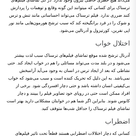
می‌داند هیچ خطری خاصی بیرون وجود ندارد. در کل تماشای فیلم‌های
ترسناک برای کسانی که میتوانند این گونه وقایع و توهمات را پردازش
کنند ضرری ندارد. فیلم ترسناک می‌تواند احساساتی مانند تنش و ترس
و شوک را در فرد برانگیخته کند که سبب ترشح هورمون‌هایی مانند نور
اپی نفرین، کورتیزول و آدرنالین می‌شود.
اختلال خواب
آدرنال ترشح شده موقع تماشای فیلم‌های ترسناک سبب لذت بیشتر
می‌شود و در بلند مدت می‌تواند مسائلی را هم در خواب ایجاد کند. حتی
نشاطی که بعد از ایجاد ترس در انسان به وجود می‌آید آرامبخش
نمی‌باشد. به این دلیل که تحریک کننده است و سبب می‌شود که خواب
بی‌کیفیتی انسان داشته باشد و حتی دچار افسردگی شود. برخی از
افراد ممکن است حتی در رویای خود تصاویر فیلم را ببینند و دچار
کابوس شوند. بنابراین اگر شما هم در خوابتان مشکلاتی دارید بهتر است
تماشای فیلم ترسناک را حداقل شب‌ها متوقف کنید.
اضطراب
کسانی که دچار اختلالات اضطرابی هستند قطعاً تحت تاثیر فیلم‌های