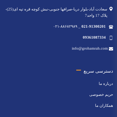
سعادت آباد-بلوار دریا-صرافها جنوبی-نبش کوچه قره تپه ای(25)-
پلاک 17 واحد7
۰۲۱-۸۸۶۸۲۹۸۹
_
021-91300201
09361087334
info@grohamrah.com
دسترسی سریع
درباره ما
حریم خصوصی
همکاران ما