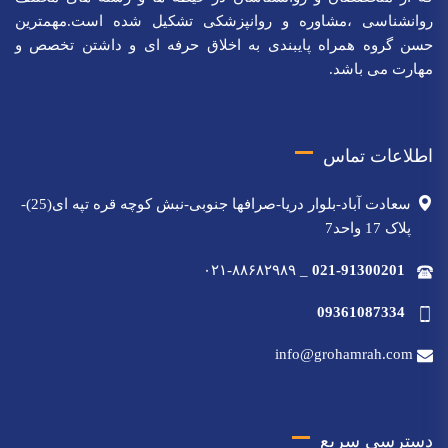
روانشناسی ،مشاوره و روانپزشکی تشکیل شده است.مهمترین
حسن گروه همراه پایبندی به اخلاق حرفه ای و داشتن تخصص و
مهارت می باشد.
اطلاعات تماس
سعادت آباد-بلوار دریا-صرافها جنوبی-نبش کوچه قره تپه ای(25)-
پلاک 17 واحد7
۰۲۱-۸۸۶۸۲۹۸۹
_
021-91300201
09361087334
info@grohamrah.com
دسترسی سریع