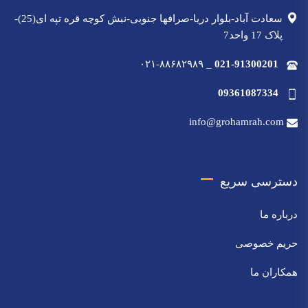
سعادت آباد-بلوار دریا-صرافها جنوبی-نبش کوچه قره تپه ای(25)-
پلاک 17 واحد7
۰۲۱-۸۸۶۸۲۹۸۹
_
021-91300201
09361087334
info@grohamrah.com
دسترسی سریع
درباره ما
حریم خصوصی
همکاران ما