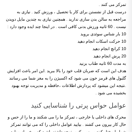
تمرکز می کنند .
درست قبل از نشستن برای کار یا تحصیل ، ورزش کنید . نیازی به
مراجعه به سالن بدن سازی ندارید . همچنین نیازی به چندین مایل دویدن
نیست . 60 ثانیه ورزش بدنی کافی است . در اینجا چند ایده وجود دارد :
10 بار شناس سوئدی بروید
10 حرکت اسکات انجام دهید
10 کرانچ انجام دهید
20 پرش انجام دهید
به مدت 60 ثانیه طناب بزنید
هدف این است که ضربان قلب خود را بالا ببرید .این امر باعث افزایش
گلبول های قرمز خون می شود که اکسیژن را به مغز شما می رسانند
.نتیجه این میشود که پردازش اطلاعات ،حافظه و مدیریت توجه بهبود
بخشیده می شود .
عوامل حواس پرتی را شناسایی کنید
محرک های داخلی یا خارجی ، تمرکز ما را می شکنند و ما را از حس و
حال کار بیرون می کشند . بیایید عوامل داخلی را که می توانند تمرکز
شما را مختل کنند بررسی کنیم. توجه داشته باشید که برخی از موارد