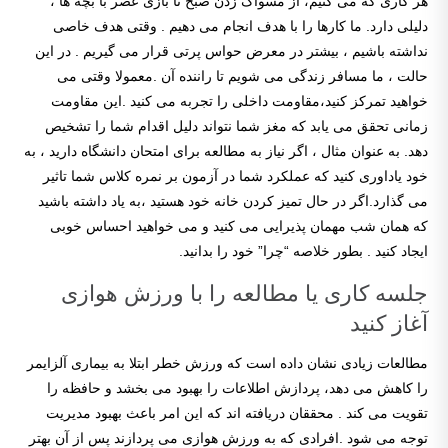
هر کاری که می کنیم، از مسواک زدن صبح تا بازی عصر با بچه ها ،
دلیلی دارد. ما کارها را با هدف انجام می دهیم . وقتی هدف خاصی
نداشته باشیم ، بیشتر در معرض حواس پرتی قرار می گیریم . در این
حالت ، ما مسافر زندگی می شویم تا راننده آن .معمولا وقتی می
خواهید تمرکز کنید،مقاومت داخلی را تجربه می کنید .این مقاومت
زمانی تحقق می یابد که مغز شما نتواند دلیل اقدام شما را تشخیص
دهد. به عنوان مثال ، اگر نیاز به مطالعه برای امتحان دانشگاه دارید ، به
خود یاداوری کنید که عملکرد شما در آزمون بر نمره کلاس شما تاثیر
می گذارد.اگر در حال تمیز کردن خانه خود هستید ،به یاد داشته باشید
که همان شب مهمان پذیرایی می کنید و می خواهید احساس خوبی
ایجاد کنید . بطور خلاصه “چرا” خود را بدانید.
جلسه کاری یا مطالعه را با ورزش هوازی
آغاز کنید
مطالعات زیادی نشان داده است که ورزش خطر ابتلا به بیماری آلزایمر
را کاهش می دهد، پردازش اطلاعات را بهبود می بخشد و حافظه را
تقویت می کند . محققان دریافته اند که این امر باعث بهبود مدیریت
توجه می شود .افرادی که به ورزش هوازی می پردازند پس از آن بهتر