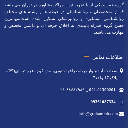
گروه همراه یکی از با تجربه ترین مراکز مشاوره در تهران می باشد
که از متخصصان و روانشناسان در حیطه ها و رشته های مختلف
روانشناسی ،مشاوره و روانپزشکی تشکیل شده است.مهمترین
حسن گروه همراه پایبندی به اخلاق حرفه ای و داشتن تخصص و
مهارت می باشد.
اطلاعات تماس
سعادت آباد-بلوار دریا-صرافها جنوبی-نبش کوچه قره تپه ای(25)-
پلاک 17 واحد7
۰۲۱-۸۸۶۸۲۹۸۹
_
021-91300201
09361087334
info@grohamrah.com