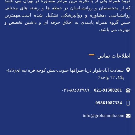
گروه همراه یکی از با تجربه ترین مراکز مشاوره در تهران می باشد
که از متخصصان و روانشناسان در حیطه ها و رشته های مختلف
روانشناسی ،مشاوره و روانپزشکی تشکیل شده است.مهمترین
حسن گروه همراه پایبندی به اخلاق حرفه ای و داشتن تخصص و
مهارت می باشد.
اطلاعات تماس
سعادت آباد-بلوار دریا-صرافها جنوبی-نبش کوچه قره تپه ای(25)-
پلاک 17 واحد7
۰۲۱-۸۸۶۸۲۹۸۹
_
021-91300201
09361087334
info@grohamrah.com