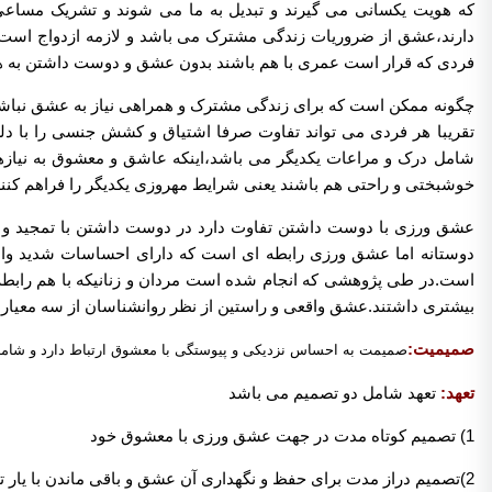
که هویت یکسانی می گیرند و تبدیل به ما می شوند و تشریک مساعی 
دارند،عشق از ضروریات زندگی مشترک می باشد و لازمه ازدواج اس
فردی که قرار است عمری با هم باشند بدون عشق و دوست داشتن به ه
چگونه ممکن است که برای زندگی مشترک و همراهی نیاز به عشق نباشد
تقریبا هر فردی می تواند تفاوت صرفا اشتیاق و کشش جنسی را ب
شامل درک و مراعات یکدیگر می باشد،اینکه عاشق و معشوق به نیازها و
خوشبختی و راحتی هم باشند یعنی شرایط مهروزی یکدیگر را فراهم کنند ،
عشق ورزی با دوست داشتن تفاوت دارد در دوست داشتن با تمجید و
دوستانه اما عشق ورزی رابطه ای است که دارای احساسات شدید و
است.در طی پژوهشی که انجام شده است مردان و زنانیکه با هم رابطه 
بیشتری داشتند.عشق واقعی و راستین از نظر روانشناسان از سه معیا
صمیمیت:
صمیمت به احساس نزدیکی و پیوستگی با معشوق ارتباط دارد و شا
تعهد:
تعهد شامل دو تصمیم می باشد
1) تصمیم کوتاه مدت در جهت عشق ورزی با معشوق خود
2)تصمیم دراز مدت برای حفظ و نگهداری آن عشق و باقی ماندن با یار تا آخر عمر