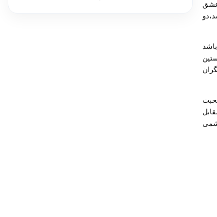
 عشق
،دو
باشد
تین
گران
حبت
ابل
چشمی