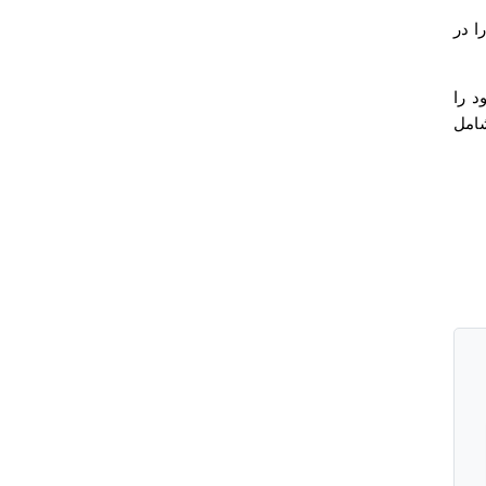
ا در
د را
شامل