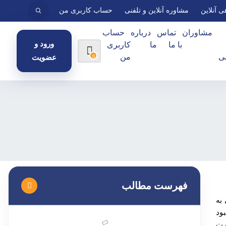
ی آنلاین
مشاوره آنلاین و تلفنی
حساب کاربری من
مشاوران
تماس
درباره
حساب
ورود و
با ما
ما
کاربری
ی
من
0
عضویت
فهرست مطالب
به
ود
رت