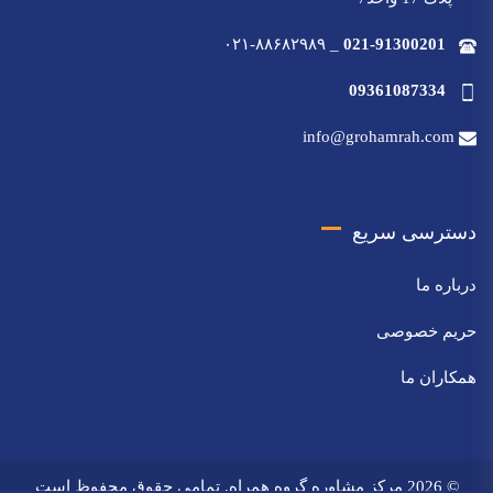
۰۲۱-۸۸۶۸۲۹۸۹
_
021-91300201
09361087334
info@grohamrah.com
دسترسی سریع
درباره ما
حریم خصوصی
همکاران ما
© 2026 مرکز مشاوره گروه همراه. تمامی حقوق محفوظ است