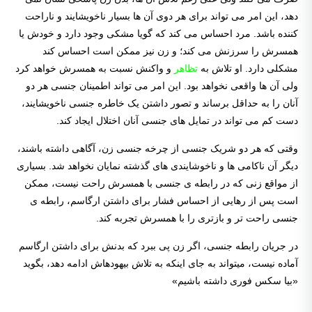
دهد، این امر می تواند برای هر دوی آن ها بسیار ناخویشایند و ناراحت
کننده باشد. مرد احساس می کند که گویا مشکی وجود دارد و خودش یا
همسرش را سرزنش می کند؛ و زن نیز ممکن است احساس کند
مشکلی دارد. او تلاش به
تظاهر
و واکنش نسبت به همسرش خواهد کرد
ولی آن ها واقعی نخواهد بود. این امر می تواند اطمینان جنسی هر دو
آنان را به حداقل برساند و تصور داشتن یک خاطره جنسی ناخویشایند،
دست کم می تواند در تمایل های جنسی آنان اختلال ایجاد کند.
وقتی که هر دو شریک جنسی از چرخه جنسی زن، آگاهی داشته باشند،
دیگر آن ناکامی ها و ناخوشایندی های گذشته نمایان نخواهد شد. بسیاری
از مواقع زنی که در رابطه ی جنسی با همسرش راحت نیست، ممکن
است پس از رهایی از احساس فشار برای داشتن ارگاسم، رابطه ی
جنسی راحت تر و بازتری را با همسرش تجربه کند.
در جریان رابطه جنسی، اگر زن پی ببرد که بدنش برای داشتن ارگاسم
آماده نیست، می­تواند به جای این­که به تلاش بیهوده­­اش ادامه دهد، بگوید
«بیا سکس فوری داشته باشیم»