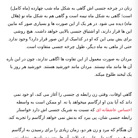
زنان در چرخه جنسی اش گاهی به شکل ماه شب چهارده (ماه کامل)
است؛ گاهی به شکل ماه نیمه است و گاهی هم به شکل ماه نو (هلال
ماه) دیده می شود. در هر یک از این صورت ها و بسیاری صور که مابین
این ها قرار دارند، او اشتیاق جنسی بالایی خواهد داشت. هیچ روشی
برای یش بینی این که او در کدامیک از این صور قرار دارد؟ وجود ندارد.
حتی از ماهی به ماه دیگر، طول چرخه جنسی متفاوت است.
مردان به صورت معمول از این تفاوت ها اگاهی ندارند، چون در این باره
آن ها مانند ماه نیستند. مردان مانند خورشید هستند. خورشید هر روز با
یک لبخند طلوع می­­کند.
گاهی اوقات، وقتی زن رابطه ی جنسی را آغاز می کند، او خود نمی
داند که آیا بدن او ارگاسم میخواهد یا نه. او ممکن است به واسطه
احساس عاشقانه ای
که نسبت به شریک جنسی اش دارد خواستار
رابطه جنسی شان، پی ببرد که بدنش نمی خواهد ارگاسم را تجربه کند.
آن هنگام که مرد و زن هر دو، زمان زیادی را برای رسیدن به ارگاسم
صرف می کنند ولی علی رغم تلاش آن ها، بدن زن پاسخی نشان نمی