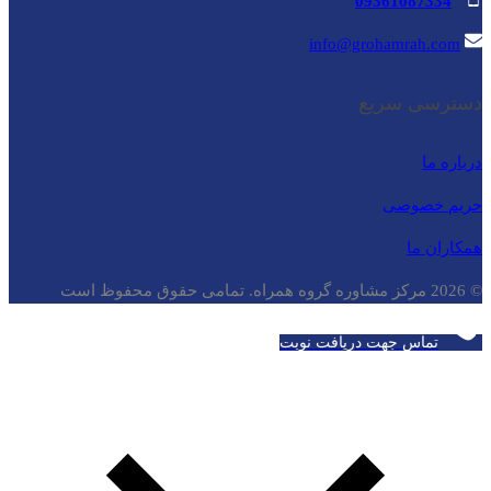
09361087334
info@grohamrah.com
دسترسی سریع
درباره ما
حریم خصوصی
همکاران ما
© 2026 مرکز مشاوره گروه همراه. تمامی حقوق محفوظ است
تماس جهت دریافت نوبت