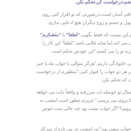
نجم:درخواست کن،تحکم نکن.
افی آسان است،درصورتی که تو اقرار کنی روی
ول و جسم و روح دیگران هیچ ادعایی نداری.
این نیست که فقط بگویی
“لطفا”
یا
“متشکرم”
می کند،اما شاید قلابی باشد.”لطفاً” این کار را
نه تو را می کشم.”این خودش تحکم است.
نی خانوادگی داریم.”هرگز سوالی با جواب بله یا خیر
 هر دو جواب را قبول کنی.”منظورم از درخواست
 که تحکم نکن.
مثال،تو حوصله ات سررفته و واقعاً دلت می خواهد
ما بروی.می پرسی:”عزیزم،چطور است امشب به
رویم؟”اگر جواب مثبت بود چه عالی ست.خوش
 جواب منفی بود:”نه، امشب نه. من تازه از سرکار