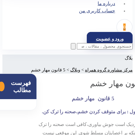
درباره ما
حساب کاربری من
0
ورود و عضویت
بلاگ
مرکز مشاوره گروه همراه
>
وبلاگ
>
5 قانون مهار خشم
فهرست
مطالب
5 قانون مهار خشم
ول : برای متوقف کردن خشم،صحنه را ترک کن.
زدیک است جوش بیاوری،کافی است صحنه را ترک
ینکه بر اعصابتان مسلط شوی. این موقعی نیست