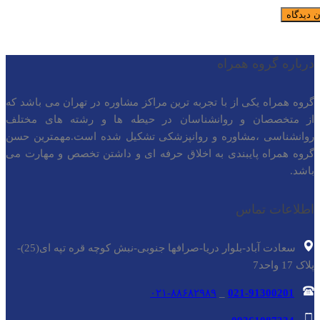
درباره گروه همراه
گروه همراه یکی از با تجربه ترین مراکز مشاوره در تهران می باشد که
از متخصصان و روانشناسان در حیطه ها و رشته های مختلف
روانشناسی ،مشاوره و روانپزشکی تشکیل شده است.مهمترین حسن
گروه همراه پایبندی به اخلاق حرفه ای و داشتن تخصص و مهارت می
باشد.
اطلاعات تماس
سعادت آباد-بلوار دریا-صرافها جنوبی-نبش کوچه قره تپه ای(25)-
پلاک 17 واحد7
۰۲۱-۸۸۶۸۲۹۸۹
_
021-91300201