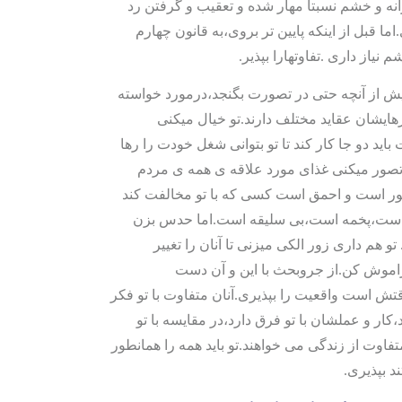
نه و خشم نسبتاً مهار شده و تعقیب و گرفتن رد
ما قبل از اینکه پایین تر بروی،به قانون چهارم
 نیاز داری .تفاوتهارا بپذیر.
ش از آنچه حتی در تصورت بگنجد،درمورد خواسته
ازهایشان عقاید مختلف دارند.تو خیال میکنی
اید دو جا کار کند تا تو بتوانی شغل خودت را رها
تصور میکنی غذای مورد علاقه ی همه ی مردم
ر است و احمق است کسی که با تو مخالفت کند
است،پخمه است،بی سلیقه است.اما حدس بزن
و هم داری زور الکی میزنی تا آنان را تغییر
موش کن.از جروبحث با این و آن دست
قتش است واقعیت را بپذیری.آنان متفاوت با تو فکر
،کار و عملشان با تو فرق دارد،در مقایسه با تو
فاوت از زندگی می خواهند.تو باید همه را همانطور
د بپذیری.