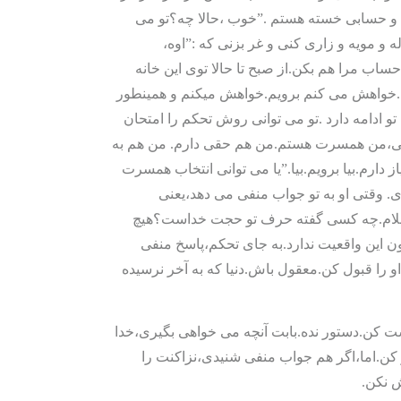
 و حسابی خسته هستم .”خوب ،حالا چه؟تو می
له و مویه و زاری کنی و غر بزنی که :”اوه،
ساب مرا هم بکن.از صبح تا حالا توی این خانه
خواهش می کنم برویم.خواهش میکنم و همینطور
تو ادامه دارد .تو می توانی روش تحکم را امتحان
ی،من همسرت هستم.من هم حقی دارم. من هم به
از دارم.بیا برویم.بیا.”یا می توانی انتخاب همسرت
ری. وقتی او به تو جواب منفی می دهد،یعنی
سلام.چه کسی گفته حرف تو حجت خداست؟هیچ
این واقعیت ندارد.به جای تحکم،پاسخ منفی
 را قبول کن.معقول باش.دنیا که به آخر نرسیده
 کن.دستور نده.بابت آنچه می خواهی بگیری،خدا
کن.اما،اگر هم جواب منفی شنیدی،نزاکنت را
 نکن.