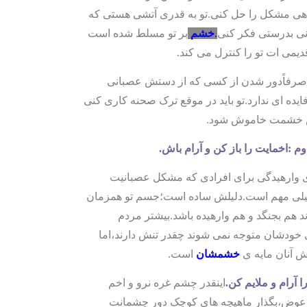
هی مشکل را حل کنی.تو به قدری آتشی هستی که
نی بدرستی فکر کنی
.
خشم
بر تو مسلط شده است
دیمی ات تو را کنترل می کند.
صرفاًدور شدن از کسی که از دستش عصبانی
یده ای ندارد.تو باید در موقع ترک صحنه کاری کنی
 خشمت خاموش شود.
وم :اخمایت را باز کن و آرام باش.
وارهیدگی برای افرادی که مشکل عصبانیت
خیلی مهم است.دلیلش ساده است؛جسم تو همزمان
ند هم بجنگد و هم وارهیده باشد.بیشتر مردم
خودشان متوجه نمی شوند چقدر تنش دارند،اما
نش آنان مایه ی
خشمشان
است.
ا آرام و ملایم کن
.
اینقدر چشم غره نرو و اخم
عوض،بگذار ماهیچه های کوچک دور چشمانت