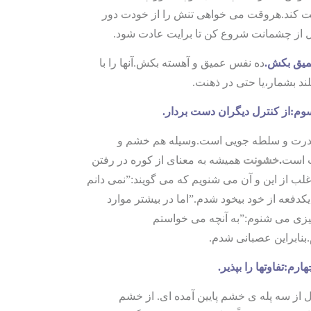
 کند.هروقت می خواهی تنش را از خودت دور
 از چشمانت شروع کن تا برایت عادت شود.
یق بکش.
ده نفس عمیق و آهسته بکش.آنها را با
ند بشمار،یا حتی در ذهنت.
وم:از کنترل دیگران دست بردار.
رت و سلطه جویی است.وسیله هم خشم و
 است
.
خشونت
همیشه به معنای از کوره در رفتن
لب از این و آن می شنویم که می گویند:”نمی دانم
کدفعه از خود بیخود شدم.”اما در بیشتر موارد
زی می شنوم:”به آنچه می خواستم
بنابراین عصبانی شدم.
ارم:تفاوتها را بپذیر.
ال از سه پله ی خشم پایین آمده ای. از خشم