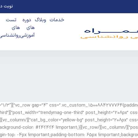
نوبت ده
خدمات
وبلاگ
دوره
تست
های
های
آموزشی
روانشناسی
g-one-third”
vc_custom_1500890954167{margin-top: -4px !important;padding-bottom: 65px !important;back