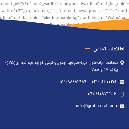
-third” cat_bg_color=”han-purple-bg” post_height=”208px” css=”.vc_custom
اطلاعات تماس
سعادت آباد-بلوار دریا-صرافها جنوبی-نبش کوچه قره تپه ای(25)-
پلاک 17 واحد7
۰۲۱-۸۸۶۸۲۹۸۹
_
021-91300201
09361087334
info@grohamrah.com