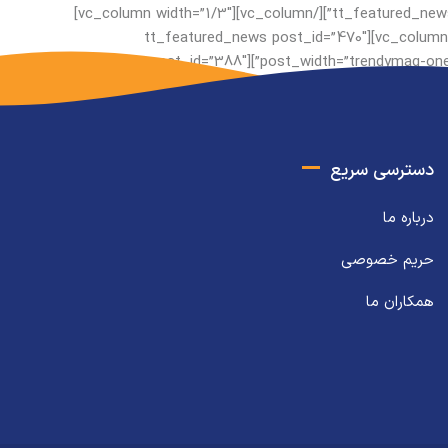
#f4f4f4 !important;}”][vc_column width=”1/3″][tt_featured_news post_id=”763″ post_width=”trendymag-two-third” cat_bg_color=”spring-green-bg”][/vc_column][vc_column width=”1/3″]
[tt_featured_news post_id=”393″ post_width=”trendymag-two-third” cat_bg_color=”light-sea-green-bg”][/vc_column][vc_column width=”1/3″][tt_featured_news post_id=”470″
post_width=”trendymag-one-third” cat_bg_color=”electric-purple-bg” post_height=”208px” css=”.vc_custom_1500890626822{margin-bottom: 4px !important;}”][tt_featured_news post_id=”388″
post_width=”trendymag-one
دسترسی سریع
درباره ما
حریم خصوصی
همکاران ما