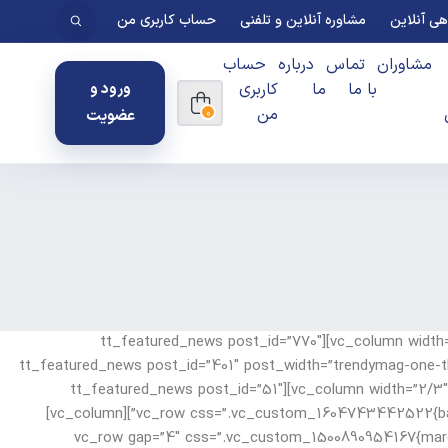
ی آنلاین
مشاوره آنلاین و تلفنی
حساب کاربری من
مشاوران
تماس
درباره
حساب
با ما
ما
کاربری
ورود و
من
عضویت
0
[vc_row gap=”4″ css=”.vc_custom_1500884277764{padding-top: 45px !important;background-color: #f4f4f4 !important;}”][vc_column width=”1/3″][tt_featured_news post_id=”770″
post_width=”trendymag-one-third” post_height=”208px” css=”.vc_custom_1500890640487{margin-bottom: 4px !important;}”][tt_featured_news post_id=”401″ post_width=”trendyma
cat_bg_color=”yellow-bg” post_height=”208px” css=”.vc_custom_1500888502279{margin-bottom: 4px !important;}”][/vc_column][vc_column width=”2/3″][tt_featured_news post_id=”51″
post_width=”trendymag-two-third” cat_bg_color=”deep-sky-blue-bg”][/vc_column][/vc_row][vc_row css=”.vc_custom_1604743442522{background-color: #f4f4f4 !important;}”][vc_column]
[vc_empty_space height=”5px”][/vc_column][/vc_row][vc_row gap=”4″ css=”.