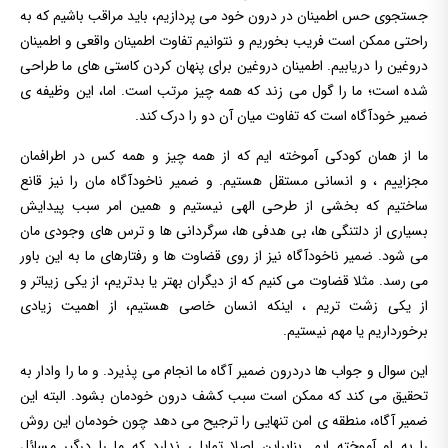
جستجوی حس اطمینان در درون خود می پردازیم، باید مراقب باشیم که به
راحتی ممکن است فریب بخوریم و نتوانیم تفاوت اطمینان واقعی و اطمینان
دروغین را دریابیم. اطمینان دروغین برای پنهان کردن کاستی های ما طراحی
شده است؛ ما را گول می زند که همه چیز مرتب است. اما، این وظیفه ی
ضمیر خودآگاه است که تفاوت میان آن دو را درک کند.
ما از همان کودکی آموخته ایم که از همه چیز و همه کس در اطرافمان
مجزاییم ، و انسانی مستقل هستیم. و ضمیر ناخودآگاه مان را نیز قانع
ساختیم که بخشی از طرحی الهی نیستیم و همین امر سبب پیدایش
بسیاری از دلتنگی ها، بی هدفی ها، سرگردانی ها و ترس های وجودی مان
می شود. ضمیر ناخودآگاه نیز از روی قضاوت ها و رفتارهای ما به این باور
می رسد. مثلا قضاوت می کنیم که از دیگران بهتر یا بدتریم، از یکی زیباتر و
از یکی زشت تریم ، اینکه انسان خاصی هستیم، از اهمیت زیادی
برخورداریم یا مهم نیستیم.
این سوال و جواب ها دردرون ضمیر آگاه ما انجام می پذیرد. و ما را وادار به
تحقیق می کند که ممکن است سبب کشف درون خودمان بشود. البته این
ضمیر آگاه، منطقه ی امن تنهایی را ترجیح می دهد چون خودمان این روش
را به او آموخته ایم. بنابراین اصلا تمایلی ندارد که ما را درگیر مسائل