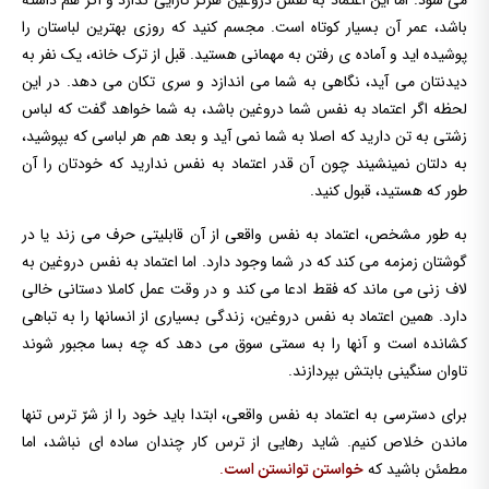
می شود. اما این اعتماد به نفس دروغین هرگز کارایی ندارد و اگر هم داشته
باشد، عمر آن بسیار کوتاه است. مجسم کنید که روزی بهترین لباستان را
پوشیده اید و آماده ی رفتن به مهمانی هستید. قبل از ترک خانه، یک نفر به
دیدنتان می آید، نگاهی به شما می اندازد و سری تکان می دهد. در این
لحظه اگر اعتماد به نفس شما دروغین باشد، به شما خواهد گفت که لباس
زشتی به تن دارید که اصلا به شما نمی آید و بعد هم هر لباسی که بپوشید،
به دلتان نمینشیند چون آن قدر اعتماد به نفس ندارید که خودتان را آن
طور که هستید، قبول کنید.
به طور مشخص، اعتماد به نفس واقعی از آن قابلیتی حرف می زند یا در
گوشتان زمزمه می کند که در شما وجود دارد. اما اعتماد به نفس دروغین به
لاف زنی می ماند که فقط ادعا می کند و در وقت عمل کاملا دستانی خالی
دارد. همین اعتماد به نفس دروغین، زندگی بسیاری از انسانها را به تباهی
کشانده است و آنها را به سمتی سوق می دهد که چه بسا مجبور شوند
تاوان سنگینی بابتش بپردازند.
برای دسترسی به اعتماد به نفس واقعی، ابتدا باید خود را از شرّ ترس تنها
ماندن خلاص کنیم. شاید رهایی از ترس کار چندان ساده ای نباشد، اما
مطمئن باشید که
.
خواستن توانستن است