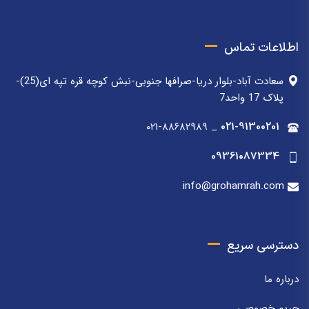
اطلاعات تماس
سعادت آباد-بلوار دریا-صرافها جنوبی-نبش کوچه قره تپه ای(25)-
پلاک 17 واحد7
۰۲۱-۸۸۶۸۲۹۸۹
_
021-91300201
09361087334
info@grohamrah.com
دسترسی سریع
درباره ما
حریم خصوصی