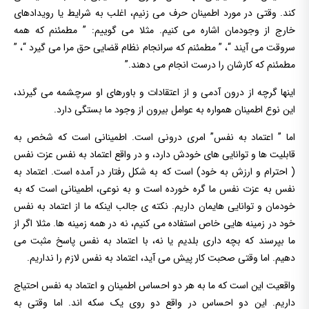
کند. وقتی در مورد اطمینان حرف می زنیم، اغلب به شرایط یا رویدادهای
خارج از وجودمان اشاره می کنیم. مثلا می گوییم: ” مطمئنم که همه
سروقت می آیند “، ” مطمئنم که سرانجام نظام قضایی حق مرا می گیرد “، ”
مطمئنم که کارشان را درست انجام می دهند.”
اینها گرچه از درون آدمی و از اعتقادات و باورهای او سرچشمه می گیرند،
این نوع اطمینان همواره به عوامل بیرون از وجود ما بستگی دارد.
اما ” اعتماد به نفس” امری درونی است. اطمینانی است که شخص به
قابلیت ها و توانایی های خودش دارد، و در واقع اعتماد به نفس عزت نفس
( احترام و ارزش به خود) است که به شکل رفتار در آمده است. اعتماد به
نفس به عزت نفس ما گره خورده است و به نوعی، اطمینانی است که به
خودمان و توانایی هایمان داریم. نکته ی جالب اینکه ما از اعتماد به نفس
خود در زمینه هایی خاص استفاده می کنیم، نه در همه زمینه ها. مثلا اگر از
ما بپرسند که بچه داری بلدیم یا نه، با اعتماد به نفس پاسخ مثبت می
دهیم. اما وقتی صحبت کار پیش می آید، اعتماد به نفس لازم را نداریم.
واقعیت این است که ما به هر دو احساس اطمینان و اعتماد به نفس احتیاج
داریم. این دو احساس در واقع دو روی یک سکه اند. اما وقتی به