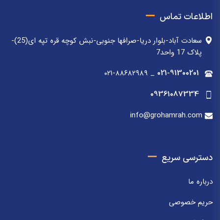
اطلاعات تماس
سعادت آباد-بلوار دریا-صرافها جنوبی-نبش کوچه قره تپه ای(25)-
پلاک 17 واحد7
۰۲۱-۸۸۶۸۲۹۸۹
_
021-91300201
09361087334
info@grohamrah.com
دسترسی سریع
درباره ما
حریم خصوصی