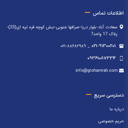
اطلاعات تماس
سعادت آباد-بلوار دریا-صرافها جنوبی-نبش کوچه قره تپه ای(25)-
پلاک 17 واحد7
۰۲۱-۸۸۶۸۲۹۸۹
_
021-91300201
09361087334
info@grohamrah.com
دسترسی سریع
درباره ما
حریم خصوصی