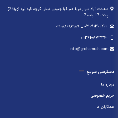
سعادت آباد-بلوار دریا-صرافها جنوبی-نبش کوچه قره تپه ای(25)-
پلاک 17 واحد7
۰۲۱-۸۸۶۸۲۹۸۹
_
021-91300201
09361087334
info@grohamrah.com
دسترسی سریع
درباره ما
حریم خصوصی
همکاران ما