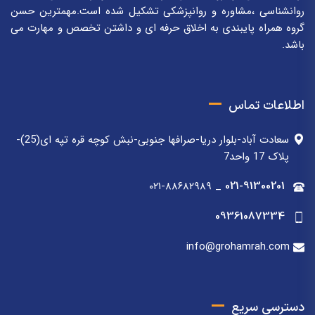
روانشناسی ،مشاوره و روانپزشکی تشکیل شده است.مهمترین حسن
گروه همراه پایبندی به اخلاق حرفه ای و داشتن تخصص و مهارت می
باشد.
اطلاعات تماس
سعادت آباد-بلوار دریا-صرافها جنوبی-نبش کوچه قره تپه ای(25)-
پلاک 17 واحد7
۰۲۱-۸۸۶۸۲۹۸۹
_
021-91300201
09361087334
info@grohamrah.com
دسترسی سریع