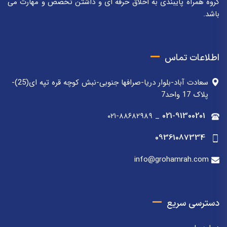
گروه همراه پایبندی به اخلاق حرفه ای و داشتن تخصص و مهارت می
باشد.
اطلاعات تماس
سعادت آباد-بلوار دریا-صرافها جنوبی-نبش کوچه قره تپه ای(25)-
پلاک 17 واحد7
۰۲۱-۸۸۶۸۲۹۸۹
_
021-91300201
09361087334
info@grohamrah.com
دسترسی سریع