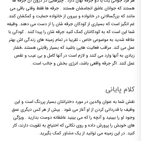
هر فرد جوانی یک یا دو جرقه نهان دارد . چیزهایی در درون آن جرقه ها
هستند که جوانان عاشق انجامشان هستند . جرقه ها فقط وقتی باقی می
مانند که بزرگسالانی در خانواده و بیرون از خانواده حمایت و کمکشان کنند.
غم انگیز است که بسیاری از کودکان جرقه شان را از دست می دهند. وظیفه
شما این است که به کودکانتان کمک کنید جرقه شان را پیدا کنند . کودکی با
علاقه شدید به موضوعی خاص ، تقریبا در تمام زمینه های زندگی اش بهتر
عمل می کند. مراقب فعالیت هایی باشید که بسیار رقابتی هستند ،فشار
زیادی به آنها وارد می کنند و لازم است در آنها کامل و بی عیب و نقص
عمل کنند. اگر جرقه واقعی باشد، انرژی بخش و جالب است.
کلام پایانی
نقش شما به عنوان والدین در مورد دخترانتان بسیار پررنگ است و این
وظیف با قدردانی کردن از او آغاز می شود . بیش از هر کس دیگری عمق
وجود او را ببینید و آنچه را که می بینید عاشقانه دوست بدارید . ویژگی
های خوبش را پرورش داده و روی نکاتی که احتیاج به تقویت دارند، کار
کنید. در این زمینه می توانید از یک
کمک بگیرید.
مشاور