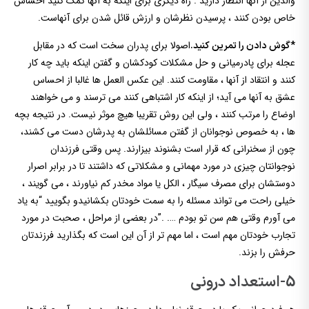
والدین از آنها انتظار دارید . راه دیگری برای اینکه به آنها کمک کنید احساس
خاص بودن کنند ، پرسیدن نظرشان و ارزش قائل شدن برای آنهاست.
اصولا برای پدران سخت است که در مقابل
*گوش دادن را تمرین کنید.
عجله برای پادرمیانی و حل مشکلات کودکشان و گفتن اینکه باید چه کار
کنند و انتقاد از آنها ، مقاومت کنند. این عکس العمل ها غالبا از احساس
عشق به آنها می آید؛ از اینکه کار اشتباهی کنند می ترسند و می خواهند
اوضاع را مرتب کنند ، ولی این روش تقریبا هیچ موثر نیست. در نتیجه بچه
ها ، به خصوص نوجوانان از گفتن مسائلشان به پدرشان دست می کشند،
چون از سخنرانی که قرار است بشنوند بیزارند. پس وقتی فرزندان
نوجوانتان چیزی در مورد مهمانی و مشکلاتی که داشتند تا در برابر اصرار
دوستشان برای مصرف سیگار ، الکل یا مواد مخدر کم نیاورند ، می گویند ،
خیلی راحت می تواند مسئله را به سمت خودتان بکشانیدو بگویید “به یاد
می آورم وقتی هم سن تو بودم …. .”در بعضی از مراحل ، صحبت در مورد
تجارب خودتان مهم است ، اما مهم تر از آن این است که بگذارید فرزندتان
حرفش را بزند.
5-استعداد درونی