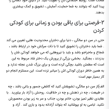
سخت است. روابط اجتماعی تان را تقویت کنید. در دنیای خود کسانی را
پیدا کنید که بتوانند به شما حمایت، آسایش ، تشویق و کمک بیشتری
بدهند.
2-فرصتی برای یاقی بودن و زمانی برای کودکی
کردن
حتی در سن دو سالگی ، دنیا برای دختران محدودیت هایی تعیین می کند
. شما باید دخترتان را تشویق کنید تا با ذات سرکش خود در ارتباط باشد ،
شجاع و ماجراجو باشد و باید با نیروهایی که می خواهد کودکی شان را
بدزدند ، بجنگید. بخشی بزرگی از پرورش یک دختر شاد مربوط به این
است که مطمئن باشید بچگی کرده است و برای بزرگ شدن عجله ندارد و
به همین خاطر دوران کودکی اش را میانبر نزده است. این مستلزم انجام دو
کار بسیار مهم است:
الف)از سن دو سالگی، تشویقش کنید که کاشفی جسور و یاغی باشد ، چه
در طبیعت ، چه در ذهنش و چه در خلاقیت. روحش را آزاد بار بیاورید . با
عقایدی نظیر تمیز بودن، خانم بودن، جذاب و سر به زیر بودن محصورش
نکنید. لباسی به او بپوشانید که بتواند آزادانه بدود و بازی کند . آزاد و