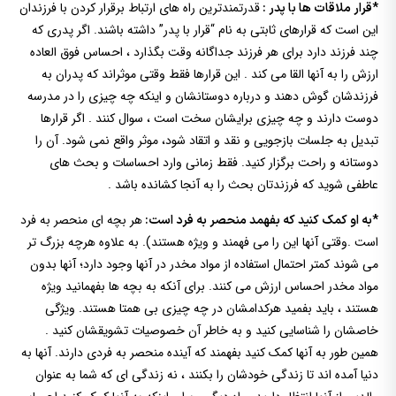
قدرتمندترین راه های ارتباط برقرار کردن با فرزندان
*قرار ملاقات ها با پدر :
این است که قرارهای ثابتی به نام “قرار با پدر” داشته باشند. اگر پدری که
چند فرزند دارد برای هر فرزند جداگانه وقت بگذارد ، احساس فوق العاده
ارزش را به آنها القا می کند . این قرارها فقط وقتی موثراند که پدران به
فرزندشان گوش دهند و درباره دوستانشان و اینکه چه چیزی را در مدرسه
دوست دارند و چه چیزی برایشان سخت است ، سوال کنند . اگر قرارها
تبدیل به جلسات بازجویی و نقد و اتقاد شود، موثر واقع نمی شود. آن را
دوستانه و راحت برگزار کنید. فقط زمانی وارد احساسات و بحث های
عاطفی شوید که فرزندتان بحث را به آنجا کشانده باشد .
هر بچه ای منحصر به فرد
*به او کمک کنید که بفهمد منحصر به فرد است:
است .وقتی آنها این را می فهمند و ویژه هستند). به علاوه هرچه بزرگ تر
می شوند کمتر احتمال استفاده از مواد مخدر در آنها وجود دارد؛ آنها بدون
مواد مخدر احساس ارزش می کنند. برای آنکه به بچه ها بفهمانید ویژه
هستند ، باید بفمید هرکدامشان در چه چیزی بی همتا هستند. ویژگی
خاصشان را شناسایی کنید و به خاطر آن خصوصیات تشویقشان کنید .
همین طور به آنها کمک کنید بفهمند که آینده منحصر به فردی دارند. آنها به
دنیا آمده اند تا زندگی خودشان را بکنند ، نه زندگی ای که شما به عنوان