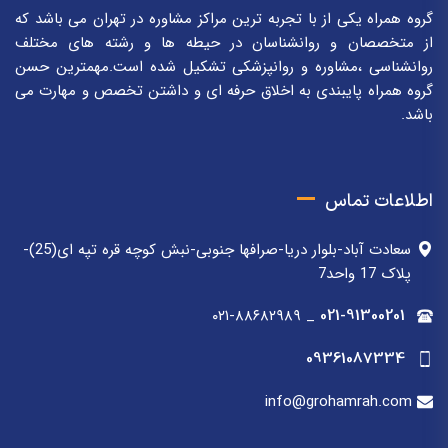
گروه همراه یکی از با تجربه ترین مراکز مشاوره در تهران می باشد که
از متخصصان و روانشناسان در حیطه ها و رشته های مختلف
روانشناسی ،مشاوره و روانپزشکی تشکیل شده است.مهمترین حسن
گروه همراه پایبندی به اخلاق حرفه ای و داشتن تخصص و مهارت می
باشد.
اطلاعات تماس
سعادت آباد-بلوار دریا-صرافها جنوبی-نبش کوچه قره تپه ای(25)-
پلاک 17 واحد7
۰۲۱-۸۸۶۸۲۹۸۹
_
021-91300201
09361087334
info@grohamrah.com