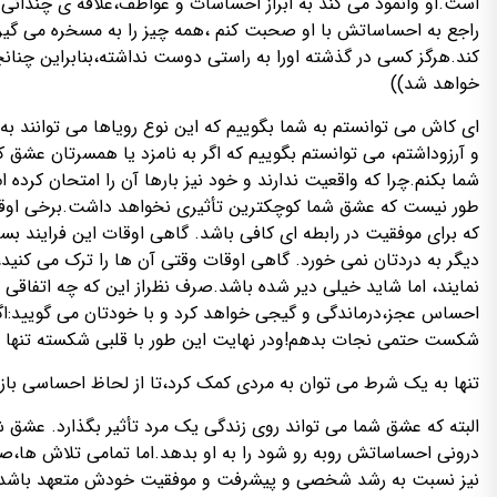
است.او وانمود می کند به ابراز احساسات و عواطف،علاقه ی چندانی 
راجع به احساساتش با او صحبت کنم ،همه چیز را به مسخره می گیرد
کند.هرگز کسی در گذشته اورا به راستی دوست نداشته،بنابراین چنانچ
خواهد شد))
ای کاش می توانستم به شما بگوییم که این نوع رویاها می توانند به
و آرزوداشتم، می توانستم بگوییم که اگر به نامزد یا همسرتان عشق کا
شما بکنم.چرا که واقعیت ندارند و خود نیز بارها آن را امتحان کرده 
طور نیست که عشق شما کوچکترین تأثیری نخواهد داشت.برخی اوقات مر
که برای موفقیت در رابطه ای کافی باشد. گاهی اوقات این فرایند 
دیگر به دردتان نمی خورد. گاهی اوقات وقتی آن ها را ترک می کنید،ب
نمایند، اما شاید خیلی دیر شده باشد.صرف نظراز این که چه اتفاق
احساس عجز،درماندگی و گیجی خواهد کرد و با خودتان می گویید:اگر ک
شکست حتمی نجات بدهم!ودر نهایت این طور با قلبی شکسته تنها ن
تنها به یک شرط می توان به مردی کمک کرد،تا از لحاظ احساسی باز
البته که عشق شما می تواند روی زندگی یک مرد تأثیر بگذارد. عشق شم
درونی احساساتش روبه رو شود را به او بدهد.اما تمامی تلاش ها،صح
نیز نسبت به رشد شخصی و پیشرفت و موفقیت خودش متعهد باشد و