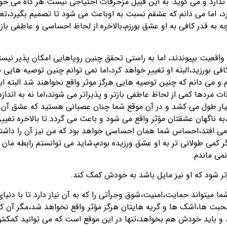
ندارد و می گوید: به این قبیل مزخرفات احتیاجی نیست.هر گاه می خو
، اما می دانم که عشقم نسبت به اوباعث می شود تا تصمیم بگیرد،تغی
ه به قدر کافی به او عشق بورزم،بالاخره از لحاظ احساسی و عاطفی باز
 واقعیت بپیوندند، اما به راستی تحقق چنین رویاهایی امکان پذیر نیست
فی بورزید،البته او تغییر خواهد کرد،اما نمی توانم چنین توصیه هایی ب
ام و می دانم که چنین توصیه هایی هرگز موثر واقع نخواهند شد.البته ای
دها کمی از لحاظ عاطفی بازتر و پذیراتر می شوند،اما نه به اندازه
بسیار طول می کشد و در آن موقع شما چنان عصبانی هستید که عشق آن 
ه ناگهان عشقتان موًثر واقع می شود و باعث می گردد.تا بالاخره تغییر
ی می افتد،احساس شما همان احساسی خواهد بود که من نیز آن را داشت
می طولانی تر به او عشق ورزیده بودم،شاید می توانستم رابطه مان را
می ماندم.
تر شود که او نیز مایل باشد به خودش کمک کند.
ا میتواند حمایت،امنیت،شوق وجرأتی را که به آن نیاز دارد تا با دنیای
بت ها،اشک ها و گریه هایتان هرگز موًثر واقع نخواهد شد،مگر آن که
 باید خودش هم بخواهد،تنها در این موقع است که می توانید کمک