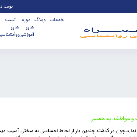
نوبت ده
خدمات
وبلاگ
دوره
تست
های
های
آموزشی
روانشناسی
ت و عواطف، به همسر
 ندارد،چون در گذشته چندین بار از لحاظ احساسی به سختی آسیب دید