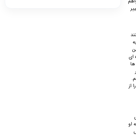
اهم
یر
ند
ه
ن
 ای
ها
م.
 از
 او
ش