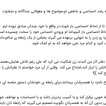
رشد احساسی و عاطفی او،موضوع ها و مقولاتی جداگانه و متفاوت
 تا از لحاظ احساسی باز شوند،در واقع با خود چندان صادق نبوده ایم. د
ز لحاظ احساسی باز کنیم،اما او ورودی احساس خود را سخت چسبیده اس
پا رو زدن را به تنهایی برعهده می گیرند.بخشی از یک رابطه ی سالم،دا
کنید و کدام مرد نمی خواهد که به او کمک شود.
ه دفتر کار من آمدند.زن شکایت می کرد که علی رغم تلاش هایش،هم
 را ابراز کند،امتناع می کند. وقتی از آن مرد خواستم تا نظراتش را د
 کند.))!
اع نامزد یا همسرشان برسانند،برای رابطه ی خودشان دستور جلسه ای ص
اط خوبی برقرار کند و یا آسیب پذیرتر باشد و با احساسات و عواطف خو
 بدون آن که به همسرتان بگویید،تصمیم می گیرید که رابطه تان باید 