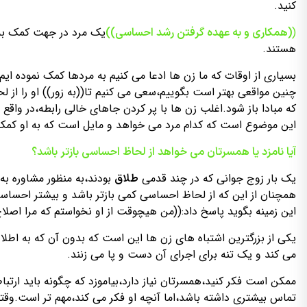
کنید.
(
یک مرد در جهت کمک به 
(همکاری و به عهده گرفتن رشد احساسی))
هستند.
بسیاری از اوقات که ما زن ها ادعا می کنیم به مردها کمک نموده ایم
چنین مواقعی بهتر است بگوییم،سعی می کنیم تا((به زور)) او را ا
که مبادا باز شود.اغلب زن ها با پر کردن جاهای خالی رابطه،در واقع 
این موضوع است که کدام مرد می خواهد و مایل است که به او کمک 
آیا نامزد یا همسرتان می خواهد از لحاظ احساسی بازتر باشد؟
یک بار زوج جوانی که در چند قدمی
بودند،به منظور مشاوره ب
طلاق
همچنان از این که از لحاظ احساسی کمی بازتر باشد و بیشتر احساساتش
این زمینه بگوید پاسخ داد:((من هیچوقت از او نخواستم که مرا اصلاح
یکی از بزرگترین اشتباه های زن ها این است که بدون آن که به اطل
می کند و یک تنه برای اجرای آن دست و پا می زنند.
ممکن است فکر کنید،همسرتان نیاز دارد،بیاموزد که چگونه باید ارتب
تماس بیشتری داشته باشد،اما آنچه او فکر می کند،مهم تر است.وقتی