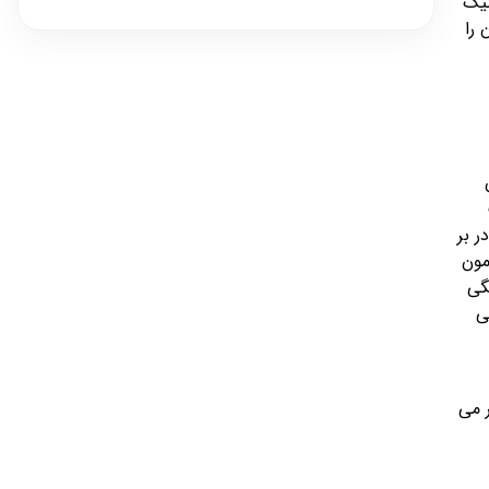
نیک
 را
ر بر
مون
گی
ی
 می