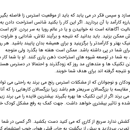
ازد و سپس فکر در می یابد که باید از موقعیت استرس زا فاصله بگیرد
ارزه کارآمد با آن بردارید. اگر این کار را بکنید شانس استراحت دادن به
 آگاهانه است نه خوابیدن و یا در عالم رویا به سر بردن. لازم است
ممکن بزنید. باید بدانید که نتیجه و برآیند تلاش، شادابی و طراوت
بهتر و کارآمدتر را برگزینید و برای همیشه بدان پایبند باشید. هر رو
ی برای شما در پی داشته باشد. ممکن است هفته ها بگذرد ولی متوجه
 به شما در توسعه شیوه های استراحت ذهن یاری کنند. او با شما کار 
 گرفتن تکنیک ها و متدهای مد روز که زودگذرند و احتمالا در دسترس هست
 نتیجه گرفته اند برای هدف شما خوبند.
دکان و نوجوانان که از مشکلات استرس رنج می برند به راحتی می توان
یسه با بزرگسالان سریعتر هم باشد زیرا بزرگسالان کارهایی را که آنا
ی برند اگر از این تکنیک ها بهره بگیرند بیشترین فایده را می برند زیرا
تر شده و تاثیر بیشتری خواهد داشت. جهت کمک به رفع مشکل کودک خ
ی کشش ندارد سریع از کاری که می کنید دست بکشید. اگر کسی در شما
 تمرین بپردازید و پیش از برگشت به جای قبلی هوای خوب استشمام کن