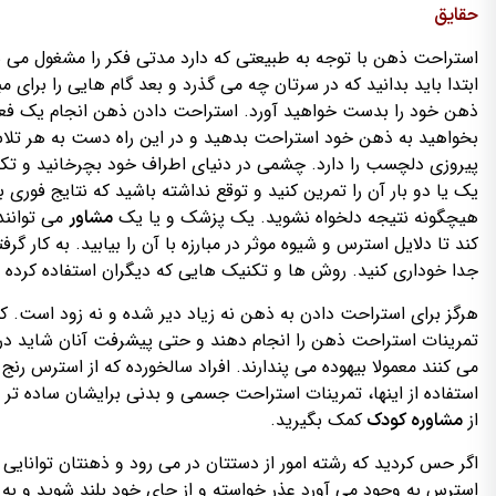
حقایق
استراحت ذهن با توجه به طبیعتی که دارد مدتی فکر را مشغول می س
ابتدا باید بدانید که در سرتان چه می گذرد و بعد گام هایی را برای مب
ذهن خود را بدست خواهید آورد. استراحت دادن ذهن انجام یک فعالیت
بخواهید به ذهن خود استراحت بدهید و در این راه دست به هر تلاش 
پیروزی دلچسب را دارد. چشمی در دنیای اطراف خود بچرخانید و تکنیک 
یک یا دو بار آن را تمرین کنید و توقع نداشته باشید که نتایج فور
هیچگونه نتیجه دلخواه نشوید. یک پزشک و یا یک
می توانند
مشاور
کند تا دلایل استرس و شیوه موثر در مبارزه با آن را بیابید. به کار
جدا خوداری کنید. روش ها و تکنیک هایی که دیگران استفاده کرده و
هرگز برای استراحت دادن به ذهن نه زیاد دیر شده و نه زود است. کو
تمرینات استراحت ذهن را انجام دهند و حتی پیشرفت آنان شاید در مقا
می کنند معمولا بیهوده می پندارند. افراد سالخورده که از استرس رنج م
استفاده از اینها، تمرینات استراحت جسمی و بدنی برایشان ساده 
از
کمک بگیرید.
مشاوره کودک
اگر حس کردید که رشته امور از دستتان در می رود و ذهنتان توانای
استرس به وجود می آورد عذر خواسته و از جای خود بلند شوید و به