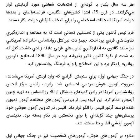
هر سه سال يكبار با گونه‌اي از امتحانات شفاهي مورد آزمايش قرار
مي‌گرفتند. در قرن 19، ابتدا كشورهاي انگليس، فرانسه،آلمان و بعدها
دولت آمريكا امتحانات استخدامي را براي انتخاب كاركنان دولت بكار بستند.
فرد نيس گالتون يكي از نخستين كساني است كه به مطالعه و اندازه‌گيري
تفاوت‌هاي فردي پرداخت. جيمز نت لين‌كتل
آمريكايي
روانشناس خانواده
نيز مانند گالتون به اندازه‌گيري تناوب‌هاي فردي علاقه زيادي داشت. كتل كه
به شدت از نفوذ گالتون تاثير پذيرفته بود در سال 1890 اصطلاح «آزمون
رواني» را بكار برد و اين اصطلاح را وارد فرهنگ روانسنجي كرد.
در جنگ جهاني اول، براي سنجش افرادي كه وارد ارتش آمريكا مي‌شدند،
ضرورت آزمون هوش مردمي احساس شد. رابرت، رئيس مركز انجمن
روانشناسي آمريكا در راس كميته‌اي متشكل از 40 روانشناس به تهيه چنين
آزموني اقدام كرد. اين گروه پس از بررسي آزمون‌هاي مختلف، آزمون تدوين
شده توسط آرتور اتيس را الگو قرار داد. اتيس در تدوين آزمون هوشي خود
پرسش‌هاي چند گزينه‌اي را براي نخستين بار بكار بسته بود. بدينسان
آزمون ارتشي آلفا و بتا ساخته شد.
علاوه بر آزمون‌هاي هوش، آزمون‌هاي شخصيت نيز در جنگ جهاني اول