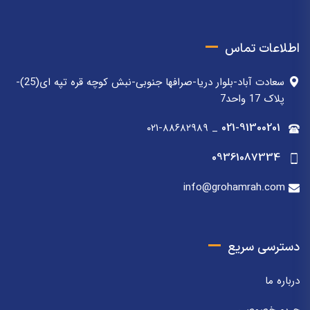
اطلاعات تماس
سعادت آباد-بلوار دریا-صرافها جنوبی-نبش کوچه قره تپه ای(25)-
پلاک 17 واحد7
۰۲۱-۸۸۶۸۲۹۸۹
_
021-91300201
09361087334
info@grohamrah.com
دسترسی سریع
درباره ما