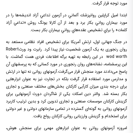
مورد توجه قرار گرفت.
ابتدا اميل كراپلين روانپزشك آلماني در آزمون تداعي آزاد انديشه‌ها را در
مورد بيماران رواني بكار برد و بعد از آن كارلا يونگ روش «تداعي آزاد
كلمات» را براي تشخيص عقده‌هاي رواني بيماران بكار بست.
در جنگ جهانی اول، ارتش آمریکا برای تشخیص افراد نظامی مستعد به
روان رنجوری به یک آزمون شخصیت نیاز پیدا کرد. رابرت ود ورثRobert
wod worth در این رابطه به تهیه برگه اطلاعات فردی همت گماشت. با
این پرسشنامه، نشانه‌های روان رنجوری در مورد کسانی که به پرسشهای آن
پاسخ می‌دادند مورد سنجش قرار می‌گرفت.آزمونهای روانی نه تنها در ارتش
و مدارس مورد استفاده قرار گرفت بلکه در تجارت نیز به عنوان ابزارهایی
برای درجه بندی میزان کارآیی کارکنان بخش‌های مختلف صنعتی و تجاری
بکار بسته شد. والتر دین اسکات یکی از شاگردان دورث آزمونهایی برای
گزینش کارکنان موسسات صنعتی و تجاری تدوین کرد و بدین ترتیب کاربرد
آزمونهای روانی به گونه‌ای گسترده در تمامی سازمانهای دولتی و غیر دولتی
برای استخدام و گزینش وارزیابی روانی کارکنان رواج یافت.
امروزه آزمونهای روانی به عنوان ابزارهای مهمی برای سنجش هوش،