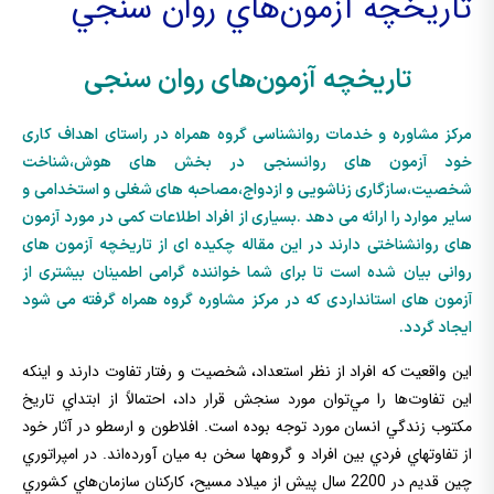
تاريخچه آزمون‌هاي روان سنجي
تاريخچه آزمون‌هاي روان سنجي
مرکز مشاوره و خدمات روانشناسی گروه همراه در راستای اهداف کاری
خود آزمون های روانسنجی در بخش های هوش،شناخت
شخصیت،سازگاری زناشویی و ازدواج،مصاحبه های شغلی و استخدامی و
سایر موارد را ارائه می دهد .بسیاری از افراد اطلاعات کمی در مورد آزمون
های روانشناختی دارند در این مقاله چکیده ای از تاریخچه آزمون های
روانی بیان شده است تا برای شما خواننده گرامی اطمینان بیشتری از
آزمون های استانداردی که در مرکز مشاوره گروه همراه گرفته می شود
ایجاد گردد.
اين واقعيت كه افراد از نظر استعداد، شخصيت و رفتار تفاوت دارند و اينكه
اين تفاوت‌ها را مي‌توان مورد سنجش قرار داد، احتمالاً از ابتداي تاريخ
مكتوب زندگي انسان مورد توجه بوده است. افلاطون و ارسطو در آثار خود
از تفاوتهاي فردي بين افراد و گروهها سخن به ميان آورده‌اند. در امپراتوري
چين قديم در 2200 سال پيش از ميلاد مسيح، كاركنان سازمان‌هاي كشوري