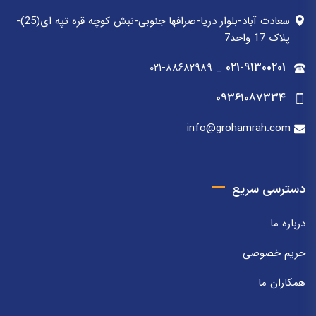
سعادت آباد-بلوار دریا-صرافها جنوبی-نبش کوچه قره تپه ای(25)-
پلاک 17 واحد7
۰۲۱-۸۸۶۸۲۹۸۹
_
021-91300201
09361087334
info@grohamrah.com
دسترسی سریع
درباره ما
حریم خصوصی
همکاران ما