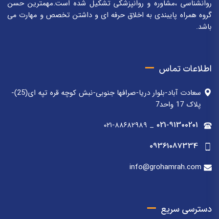
روانشناسی ،مشاوره و روانپزشکی تشکیل شده است.مهمترین حسن
گروه همراه پایبندی به اخلاق حرفه ای و داشتن تخصص و مهارت می
باشد.
اطلاعات تماس
سعادت آباد-بلوار دریا-صرافها جنوبی-نبش کوچه قره تپه ای(25)-
پلاک 17 واحد7
۰۲۱-۸۸۶۸۲۹۸۹
_
021-91300201
09361087334
info@grohamrah.com
دسترسی سریع