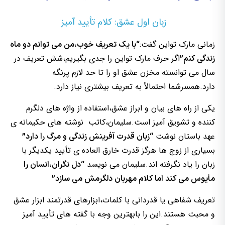
زبان اول عشق: کلام تأیید آمیز
زمانی مارک تواین گفت:
“با یک تعریف خوب،من می توانم دو ماه
اگر حرف مارک تواین را جدی بگیریم،شش تعریف در
زندگی کنم”
سال می توانسته مخزن عشق او را تا حد لازم پرنگه
دارد.همسرشما احتمالاً به تعریف بیشتری نیاز دارد.
یکی از راه های بیان و ابراز عشق،استفاده از واژه های دلگرم
کننده و تشویق آمیز است.سلیمان،کاتب نوشته های حکیمانه ی
عهد باستان نوشت
“زبان قدرت آفرینش زندگی و مرگ را دارد”
بسیاری از زوج ها هرگز قدرت خارق العاده ی تأیید یکدیگر با
زبان را یاد نگرفته اند.سلیمان می نویسد
“دل نگران،انسان را
مأیوس می کند اما کلام مهربان دلگرمش می سازد”
تعریف شفاهی یا قدردانی با کلمات،ابزارهای قدرتمند ابزار عشق
و محبت هستند.این را بابهترین وجه با گفته های تأیید آمیز