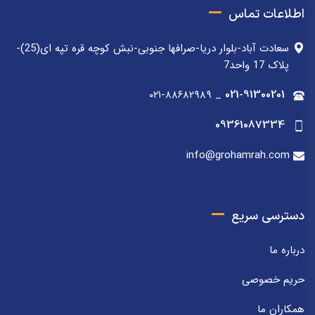
اطلاعات تماس
سعادت آباد-بلوار دریا-صرافها جنوبی-نبش کوچه قره تپه ای(25)-
پلاک 17 واحد7
۰۲۱-۸۸۶۸۲۹۸۹
_
021-91300201
09361087334
info@grohamrah.com
دسترسی سریع
درباره ما
حریم خصوصی
همکاران ما