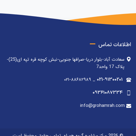
اطلاعات تماس
سعادت آباد-بلوار دریا-صرافها جنوبی-نبش کوچه قره تپه ای(25)-
پلاک 17 واحد7
۰۲۱-۸۸۶۸۲۹۸۹
_
021-91300201
09361087334
info@grohamrah.com
© 2026 مرکز مشاوره گروه همراه. تمامی حقوق محفوظ است