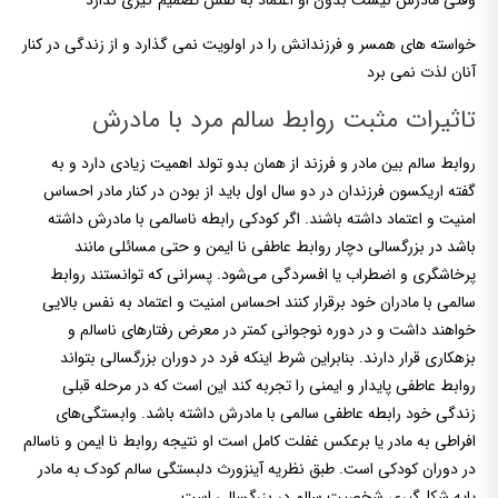
وقتی مادرش نیست بدون او اعتماد به نفس تصمیم گیری ندارد
خواسته های همسر و فرزندانش را در اولویت نمی گذارد و از زندگی در کنار
آنان لذت نمی برد
تاثیرات مثبت روابط سالم مرد با مادرش
روابط سالم بین مادر و فرزند از همان بدو تولد اهمیت زیادی دارد و به
گفته اریکسون فرزندان در دو سال اول باید از بودن در کنار مادر احساس
امنیت و اعتماد داشته باشند. اگر کودکی رابطه ناسالمی با مادرش داشته
باشد در بزرگسالی دچار روابط عاطفی نا ایمن و حتی مسائلی مانند
پرخاشگری و اضطراب یا افسردگی می‌شود. پسرانی که توانستند روابط
سالمی با مادران خود برقرار کنند احساس امنیت و اعتماد به نفس بالایی
خواهند داشت و در دوره نوجوانی کمتر در معرض رفتارهای ناسالم و
بزهکاری قرار دارند. بنابراین شرط اینکه فرد در دوران بزرگسالی بتواند
روابط عاطفی پایدار و ایمنی را تجربه کند این است که در مرحله قبلی
زندگی خود رابطه عاطفی سالمی با مادرش داشته باشد. وابستگی‌های
افراطی به مادر یا برعکس غفلت کامل است او نتیجه روابط نا ایمن و ناسالم
در دوران کودکی است. طبق نظریه آینزورث دلبستگی سالم کودک به مادر
پایه شکل‌گیری شخصیت سالم در بزرگسالی است.