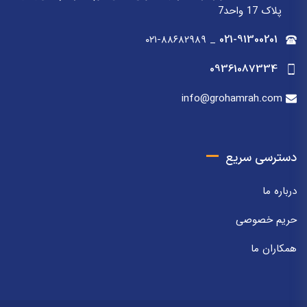
پلاک 17 واحد7
۰۲۱-۸۸۶۸۲۹۸۹
_
021-91300201
09361087334
info@grohamrah.com
دسترسی سریع
درباره ما
حریم خصوصی
همکاران ما