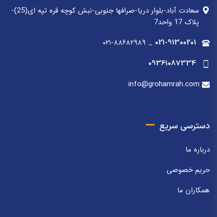
سعادت آباد-بلوار دریا-صرافها جنوبی-نبش کوچه قره تپه ای(25)-
پلاک 17 واحد7
۰۲۱-۸۸۶۸۲۹۸۹
_
021-91300201
09361087334
info@grohamrah.com
دسترسی سریع
درباره ما
حریم خصوصی
همکاران ما