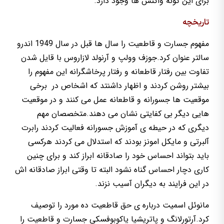
برای این گونه واکنش ها وجود دارد.
تاریخچه
مفهوم جسارت و قاطعیت را سال ها قبل در سال 1949 اندرو
سالتر عنوان کرد.جوزف وولپ و آرنولد لازاروس با قایل شدن
تفاوت بین رفتار قاطعانه و رفتار پرخاشگرانه این مفهوم را
بیشتر روشن کردند و اظهار داشنتد که اشخاص در برخی
موقعیت ها جسورانه و قاطعانه عمل می کنند و در موقعیت
هایی دیگر بی کفایتی نشان می دهند.متخصصان مهم
دیگری که در حیطه ی آموزش جسورانه فعالیت کردند رابرت
آلبرتی و مایکل امونز بودند که استدلال می کردند هرکسی
باید بتواند احساس خود را صادقانه ابراز کند و برای چنین
کاری دچار احساس گناه نشود البته تا وقتی ابراز صادقانه اش
در این فرایند به دیگران آسیب نزند.
مانوئل اسمیت درباره ی حق قاطعیت ده مورد را توصیف
کرد.آرتورلانگ و پاتریشیا یاکوبوفسکی جسارت و قاطعیت را