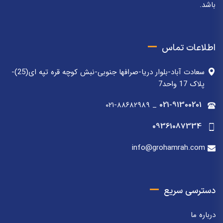
باشد.
اطلاعات تماس
سعادت آباد-بلوار دریا-صرافها جنوبی-نبش کوچه قره تپه ای(25)-
پلاک 17 واحد7
۰۲۱-۸۸۶۸۲۹۸۹
_
021-91300201
09361087334
info@grohamrah.com
دسترسی سریع
درباره ما