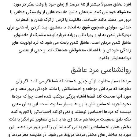
افراد عاشق معمولاً بیشتر از ۸۵ درصد از زمان خود را وقت تفکر در مورد
معشوقه خود می کنند. مردهای عاشق علامت هایی از وابستگی عاطفی را
بروز می دهند مانند حسادت، مالکیت یا ترس از ترک شدن و اضطراب
جدایی. مواردی همچون شوق به اتحاد با معشوق، پیدا کردن راه هایی برای
نزدیک‌تر شدن به او و رویا بافی روزانه درباره آینده مشترک از علامتهای
عاشق شدن مردان است. عاشق شدن باعث می شود که فرد اولویت های
زندگی خودش را با اهداف معشوقش هماهنگ کند و حتی از بعضی
برنامه‌هایش بگذرد.
روانشناسی مرد عاشق
مردها بسیار متفاوت از آن چیزی هستند که شما فکر می کنید. اگر زنی
بخواهد که مرد اش عواطف و احساساتش را مانند خودش بروز دهد و در
مورد آنها صحبت کند قطعا اشتباه بزرگی مرتکب شده است چرا که مردها
نحوه تجربه احساس شان با زن ها بسیار متفاوت است. این به آن معنی
نیست که مردها احساسی نیستند و نمی توانند احساساتی را تجربه کنند
بلکه طبق تحقیقات مردها هم مانند زن ها با دیدن تصاویر غم انگیز یا لذت
بخش همان احساسات را تجربه می کنند اما آن را کمتر بروز می دهند. این
مورد به ساختار های مخفی مردها مربوط می شود. در مقایسه مغز مردها و