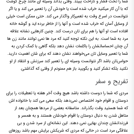
شما را تحت فشار و ناراحت ببیند. وقتی بداند وسیله ای مانند چرخ گوشت
که با آن کار میکنید خراب شده است یا خودش آن را تعمیر می کند و یا اگر
نتوانست در اسرع وقت به تعمیرکار واگذار می کند. حتی ممکن است خیلی
از وسایل آسان که خراب شده است و آنها را از خاطر برده اید و گوشه خانه
افتاده است او آنها را هم برای تان درست کند. چنین کارهایی نشانه علاقه
مرد به شما است. به این نکته توجه کنید که مرد ها نمی توانند مانند زن ها
آن چنان احساساتشان را باکلمات نشان دهد بلکه گاهی با کمک کردن به
شما یا تعمیر وسایل تان می‌خواهند نشان دهند که برای شان اهمیت دارید.
حواس‌تان باشد اگر نتوانست وسیله ای را تعمیر کند سرزنش و انتقاد از او
نکنید بلکه تشکر کنید و بگویید باز هم ممنونم از وقتی که گذاشتی.
تفریح و سفر
مردی که شما را دوست داشته باشد هیچ وقت آخر هفته یا تعطیلات را برای
دوستان و اقوام خود اختصاص نمی‌دهد بلکه سعی می کند با خانواده اش
که شما هستید وقت بگذراند. متاسفانه بعضی از مردها همچنان بعد از
متاهل شدن به دنبال دوستان یا اقوام خودشان هستند و به همسر و
فرزندانشان چندان بهایی نمی دهند. این نشانه‌ای از سرد شدن و بی
علاقگی مرد است در حالی که مردی که شریکش برایش مهم باشد روزهای