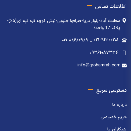
اطلاعات تماس
سعادت آباد-بلوار دریا-صرافها جنوبی-نبش کوچه قره تپه ای(25)-
پلاک 17 واحد7
۰۲۱-۸۸۶۸۲۹۸۹
_
021-91300201
09361087334
info@grohamrah.com
دسترسی سریع
درباره ما
حریم خصوصی
همکاران ما