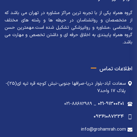
گروه همراه یکی از با تجربه ترین مراکز مشاوره در تهران می باشد که
از متخصصان و روانشناسان در حیطه ها و رشته های مختلف
روانشناسی ،مشاوره و روانپزشکی تشکیل شده است.مهمترین حسن
گروه همراه پایبندی به اخلاق حرفه ای و داشتن تخصص و مهارت می
باشد.
اطلاعات تماس
سعادت آباد-بلوار دریا-صرافها جنوبی-نبش کوچه قره تپه ای(25)-
پلاک 17 واحد7
۰۲۱-۸۸۶۸۲۹۸۹
_
021-91300201
09361087334
info@grohamrah.com