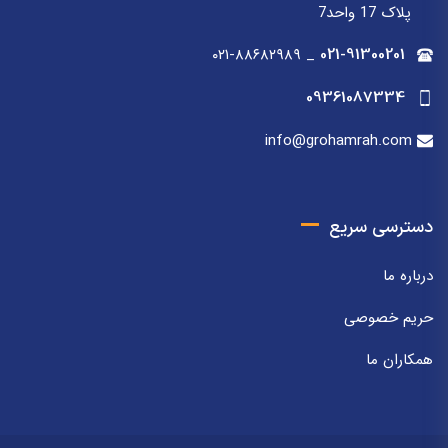
پلاک 17 واحد7
۰۲۱-۸۸۶۸۲۹۸۹
_
021-91300201
09361087334
info@grohamrah.com
دسترسی سریع
درباره ما
حریم خصوصی
همکاران ما