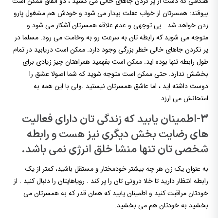
هنگامی که دست از پر کردن جاهای خالی می کشید ، دو اتفاق ممکن است
بیوفتد: همسرتان از خواب غفلت بیدار می شود و خودش هم مشغول پارو
زدن خواهد شد . بی توجهی و عدم علاقه همسرتان آشکار می شود و
متوجه می شوید که رابطه تان به سرعت رو به وخامت می رود. مسلما در
پر نکردن جاهای خالی خطر بزرگی وجود دارد. ممکن است دریابید در تمام
طول رابطه تنها بوده اید. ممکن است بفهمید همراهتان چیز زیادی برای
بخشش ندارد. حتی ممکن است متوجه شوید که شما اصولا عشق را
دوست داشته اید ، اما عاشق همسرتان نیستید .ولی با این همه به
امتحانش می ارزد.
3-اطمینان یابید که زندگی تان دارای فعالیت
های رضایت بخش دیگری نیز هست و رابطه
شخصی تان تنها منشا خلق انرژی نمی باشد.
به عنوان یک زن هر چه بیشتر خودمختار و مستقل باشید، کمتر از یک
رابطه انتظار دارید تا خلا درونی تان را پر کند . رویاهایتان را دنبال کنید . از
خودتان مراقبت کنید و اطمینان یابید که همان قدر که به همسرتان می
بخشید به خودتان هم می بخشید.