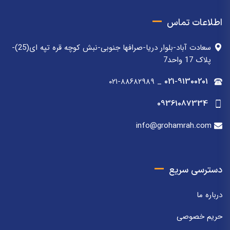
اطلاعات تماس
سعادت آباد-بلوار دریا-صرافها جنوبی-نبش کوچه قره تپه ای(25)-
پلاک 17 واحد7
۰۲۱-۸۸۶۸۲۹۸۹
_
021-91300201
09361087334
info@grohamrah.com
دسترسی سریع
درباره ما
حریم خصوصی