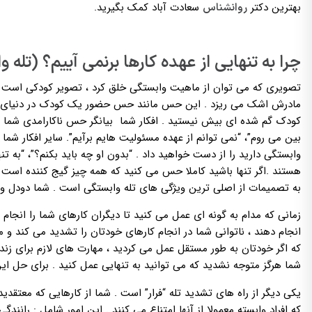
بهترین دکتر
سعادت آباد کمک بگیرید.
روانشناس
چرا به تنهایی از عهده کارها برنمی آییم؟ (تله 
تصویری که می توان از ماهیت وابستگی خلق کرد ، تصویر کودکی است که 
مادرش اشک می ریزد . این حس مانند حس حضور یک کودک در دنیای بزرگ
کودک گم شده ای بیش نیستید . افکار شما بیانگر حس ناکارامدی شما هست
بین می روم”، “نمی توانم از عهده مسئولیت هایم برآیم”. سایر افکار ش
وابستگی دارید را از دست خواهید داد . “بدون او چه باید بکنم؟”، “به ت
هستند .اگر تنها باشید کاملا حس می کنید که همه چیز گیج کننده است
به تصمیمات از اصلی ترین ویژگی های تله وابستگی است . شما دودل 
زمانی که مدام به گونه ای عمل می کنید تا دیگران کارهای شما را انجام
انجام دهند ، ناتوانی شما در انجام کارهای خودتان را تشدید می کند و
که اگر خودتان به طور مستقل عمل می کردید ، مهارت های لازم برای زن
شما هرگز متوجه نشدید که می توانید به تنهایی عمل کنید . برای حل ای
یکی دیگر از راه های تشدید تله “فرار” است . شما از کارهایی که معتق
که افراد وابسته معمولا از آنها امتناع می کنند . این امور شامل : ران