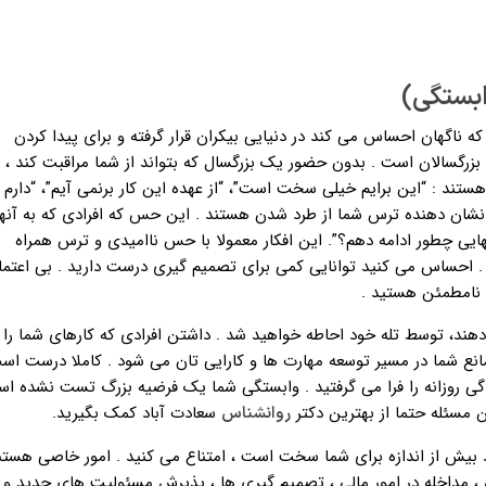
وابستگی)
ناگهان احساس می کند در دنیایی بیکران قرار گرفته و برای پیدا کردن
سالان است . بدون حضور یک بزرگسال که بتواند از شما مراقبت کند ،
ند : “این برایم خیلی سخت است”، “از عهده این کار برنمی آیم”، “دارم ا
ما نشان دهنده ترس شما از طرد شدن هستند . این حس که افرادی که به آنها
نهایی چطور ادامه دهم؟”. این افکار معمولا با حس ناامیدی و ترس همراه
 . احساس می کنید توانایی کمی برای تصمیم گیری درست دارید . بی اعتم
و نامطمئن هستید .
 دهند، توسط تله خود احاطه خواهید شد . داشتن افرادی که کارهای شما را
 مانع شما در مسیر توسعه مهارت ها و کارایی تان می شود . کاملا درست اس
دگی روزانه را فرا می گرفتید . وابستگی شما یک فرضیه بزرگ تست نشده اس
ن مسئله حتما از بهترین دکتر
سعادت آباد کمک بگیرید.
روانشناس
دید بیش از اندازه برای شما سخت است ، امتناع می کنید . امور خاصی هستن
ندگی ، مداخله در امور مالی ، تصمیم گیری ها ، پذیرش مسئولیت های جدید و